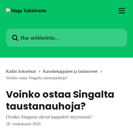
Siirry pääsisältöön
Hae artikkeleita...
Kaikki kokoelmat
Karaokekappaleet ja laulutoiveet
Voinko ostaa Singalta taustanauhoja?
Voinko ostaa Singalta
taustanauhoja?
Ovatko Singassa olevat kappaleet myynnissä?
18. toukokuuta 2026