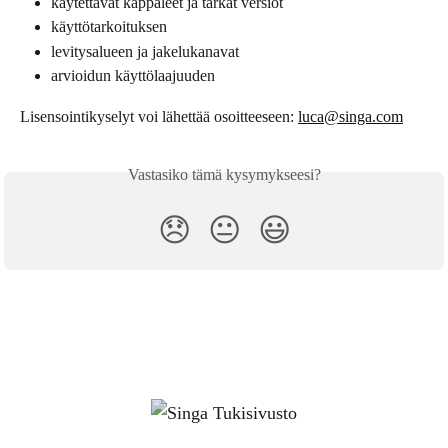
käytettävät kappaleet ja tarkat versiot
käyttötarkoituksen
levitysalueen ja jakelukanavat
arvioidun käyttölaajuuden
Lisensointikyselyt voi lähettää osoitteeseen: 
luca@singa.com
Vastasiko tämä kysymykseesi?
😞
😐
😃