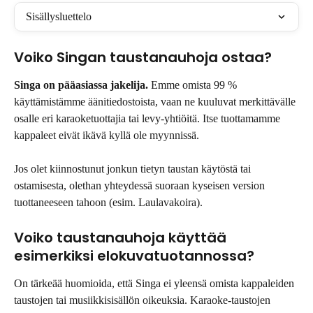
Sisällysluettelo
Voiko Singan taustanauhoja ostaa?
Singa on pääasiassa jakelija.
 Emme omista 99 % 
käyttämistämme äänitiedostoista, vaan ne kuuluvat merkittävälle 
osalle eri karaoketuottajia tai levy-yhtiöitä. Itse tuottamamme 
kappaleet eivät ikävä kyllä ole myynnissä.
Jos olet kiinnostunut jonkun tietyn taustan käytöstä tai 
ostamisesta, olethan yhteydessä suoraan kyseisen version 
tuottaneeseen tahoon (esim. Laulavakoira).
Voiko taustanauhoja käyttää 
esimerkiksi elokuvatuotannossa?
On tärkeää huomioida, että Singa ei yleensä omista kappaleiden 
taustojen tai musiikkisisällön oikeuksia. Karaoke-taustojen 