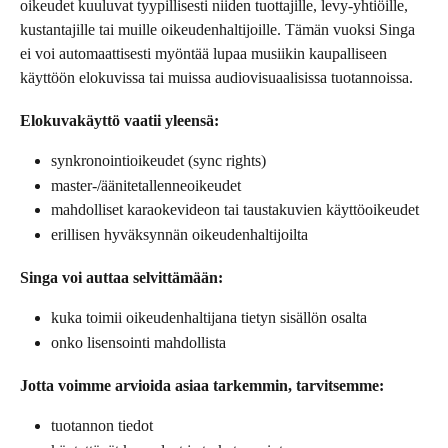
oikeudet kuuluvat tyypillisesti niiden tuottajille, levy-yhtiöille, 
kustantajille tai muille oikeudenhaltijoille. Tämän vuoksi Singa 
ei voi automaattisesti myöntää lupaa musiikin kaupalliseen 
käyttöön elokuvissa tai muissa audiovisuaalisissa tuotannoissa.
Elokuvakäyttö vaatii yleensä:
synkronointioikeudet (sync rights)
master-/äänitetallenneoikeudet
mahdolliset karaokevideon tai taustakuvien käyttöoikeudet
erillisen hyväksynnän oikeudenhaltijoilta
Singa voi auttaa selvittämään:
kuka toimii oikeudenhaltijana tietyn sisällön osalta
onko lisensointi mahdollista
Jotta voimme arvioida asiaa tarkemmin, tarvitsemme:
tuotannon tiedot