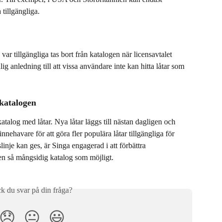
 tillgängliga.
e var tillgängliga tas bort från katalogen när licensavtalet 
lig anledning till att vissa användare inte kan hitta låtar som 
 katalogen
atalog med låtar. Nya låtar läggs till nästan dagligen och 
nnehavare för att göra fler populära låtar tillgängliga för 
nje kan ges, är Singa engagerad i att förbättra 
en så mångsidig katalog som möjligt.
ck du svar på din fråga?
😞
😐
😃