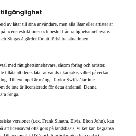
tillgänglighet
bud av låtar till sina användare, men alla låtar eller artister är 
t på licensrestriktioner och beslut från rättighetsinnehavare. 
ch Singas åtgärder för att förbättra situationen.
vtal med rättighetsinnehavare, såsom förlag och artister. 
te tillåta att deras låtar används i karaoke, vilket påverkar 
ng. Till exempel är många Taylor Swift-låtar inte 
om de inte är licensierade för detta ändamål. Denna 
bara Singa.
ssiska versioner (t.ex. Frank Sinatra, Elvis, Elton John), kan 
å att licensavtal ofta görs på landsbasis, vilket kan begränsa 
ner. Till exempel, i USA och Storbritannien kan endast 