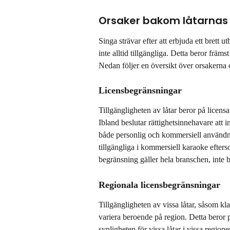
Orsaker bakom låtarnas 
Singa strävar efter att erbjuda ett brett ut
inte alltid tillgängliga. Detta beror främs
Nedan följer en översikt över orsakerna o
Licensbegränsningar
Tillgängligheten av låtar beror på licensa
Ibland beslutar rättighetsinnehavare att in
både personlig och kommersiell användni
tillgängliga i kommersiell karaoke efters
begränsning gäller hela branschen, inte 
Regionala licensbegränsningar
Tillgängligheten av vissa låtar, såsom kla
variera beroende på region. Detta beror p
synligheten för vissa låtar i vissa regio