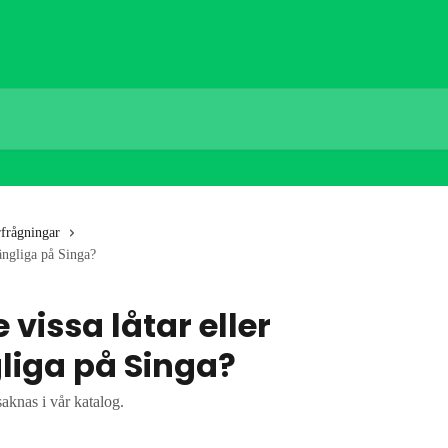
frågningar
lgängliga på Singa?
 vissa låtar eller
gliga på Singa?
saknas i vår katalog.