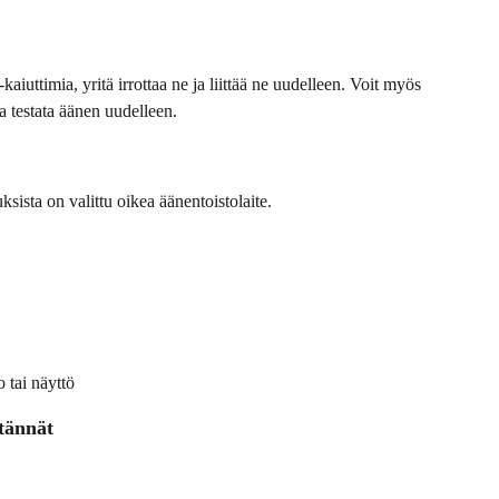
ja testata äänen uudelleen.
etuksista on valittu oikea äänentoistolaite. 
o tai näyttö
itännät