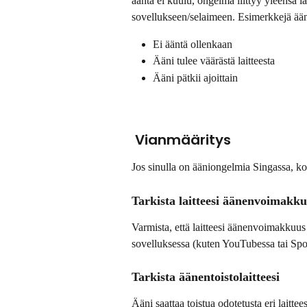
ääntä ei kuulu, ongelma liittyy yleensä lai
sovellukseen/selaimeen. Esimerkkejä ää
Ei ääntä ollenkaan
Ääni tulee väärästä laitteesta
Ääni pätkii ajoittain
 Vianmääritys
Jos sinulla on ääniongelmia Singassa, kok
Tarkista laitteesi äänenvoimakk
Varmista, että laitteesi äänenvoimakkuus 
sovelluksessa (kuten YouTubessa tai Spotif
Tarkista äänentoistolaitteesi
Ääni saattaa toistua odotetusta eri laittees