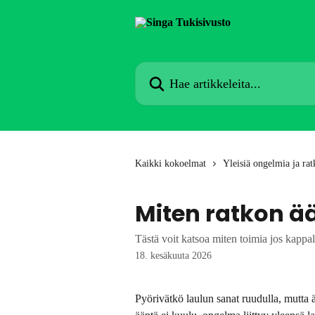
Siirry pääsisältöön
Hae artikkeleita...
Kaikki kokoelmat
Yleisiä ongelmia ja rat
Miten ratkon ä
Tästä voit katsoa miten toimia jos kappal
18. kesäkuuta 2026
Pyörivätkö laulun sanat ruudulla, mutta ä