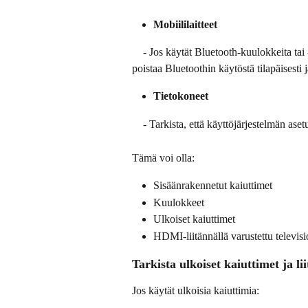
Mobiililaitteet
    - Jos käytät Bluetooth-kuulokkeita tai -kaiuttimia, yritä irrottaa ne ja liittää ne uudelleen. Voit myös 
poistaa Bluetoothin käytöstä tilapäisesti 
Tietokoneet
    - Tarkista, että käyttöjärjestelmän as
Tämä voi olla:
Sisäänrakennetut kaiuttimet
Kuulokkeet
Ulkoiset kaiuttimet
HDMI-liitännällä varustettu televisi
Tarkista ulkoiset kaiuttimet ja li
Jos käytät ulkoisia kaiuttimia: