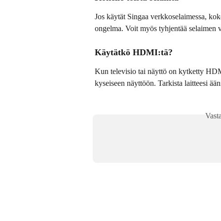
Jos käytät Singaa verkkoselaimessa, kokei
ongelma. Voit myös tyhjentää selaimen vä
Käytätkö HDMI:tä?
Kun televisio tai näyttö on kytketty HDMI
kyseiseen näyttöön. Tarkista laitteesi ääni
Vast