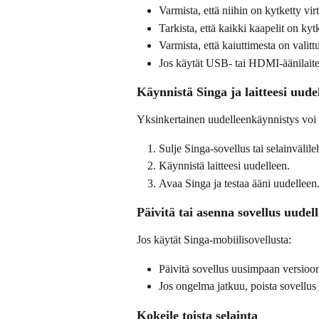
Varmista, että niihin on kytketty virt
Tarkista, että kaikki kaapelit on kyt
Varmista, että kaiuttimesta on valitt
Jos käytät USB- tai HDMI-äänilaitetta
Käynnistä Singa ja laitteesi uude
Yksinkertainen uudelleenkäynnistys voi u
Sulje Singa-sovellus tai selainvälileh
Käynnistä laitteesi uudelleen.
Avaa Singa ja testaa ääni uudelleen
Päivitä tai asenna sovellus uudel
Jos käytät Singa-mobiilisovellusta:
Päivitä sovellus uusimpaan versioo
Jos ongelma jatkuu, poista sovellus
Kokeile toista selainta