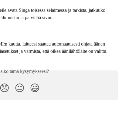
le avata Singa toisessa selaimessa ja tarkista, jatkuuko 
limuistin ja päivittää sivun.
:n kautta, laitteesi saattaa automaattisesti ohjata äänen 
asetukset ja varmista, että oikea äänilähtölaite on valittu.
asiko tämä kysymykseesi?
😞
😐
😃