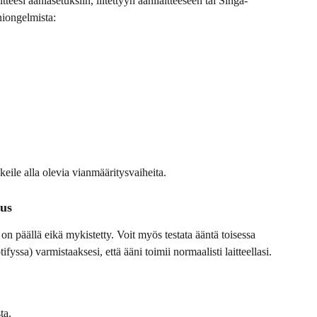
tteesi ääniasetuksiin, liitettyyn äänilaitteeseen tai Singa-
niongelmista:
eile alla olevia vianmääritysvaiheita.
uus
on päällä eikä mykistetty. Voit myös testata ääntä toisessa 
yssa) varmistaaksesi, että ääni toimii normaalisti laitteellasi.
ta.