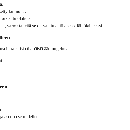
a.
ketty kunnolla.
u oikea tulolähde.
, varmista, että se on valittu aktiiviseksi lähtölaitteeksi.
lleen
sein ratkaista tilapäisiä ääniongelmia.
ti.
.
leen
n.
 ja asenna se uudelleen.