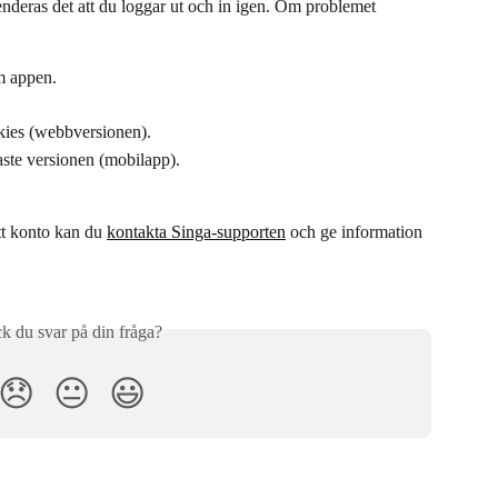
ras det att du loggar ut och in igen. Om problemet 
m appen.
ies (webbversionen).
aste versionen (mobilapp).
t konto kan du 
kontakta Singa-supporten
 och ge information 
ck du svar på din fråga?
😞
😐
😃