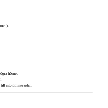
onen).
högra hörnet.
n.
till inloggningssidan.