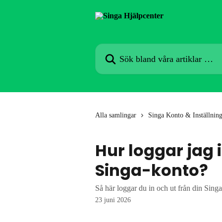
Hoppa till huvudinnehåll
Sök bland våra artiklar …
Alla samlingar
Singa Konto & Inställnin
Hur loggar jag i
Singa-konto?
Så här loggar du in och ut från din Singa
23 juni 2026