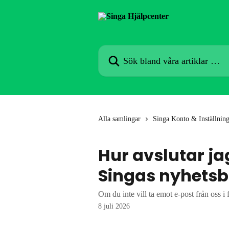
Hoppa till huvudinnehåll
Sök bland våra artiklar …
Alla samlingar
Singa Konto & Inställnin
Hur avslutar j
Singas nyhetsb
Om du inte vill ta emot e-post från oss i
8 juli 2026