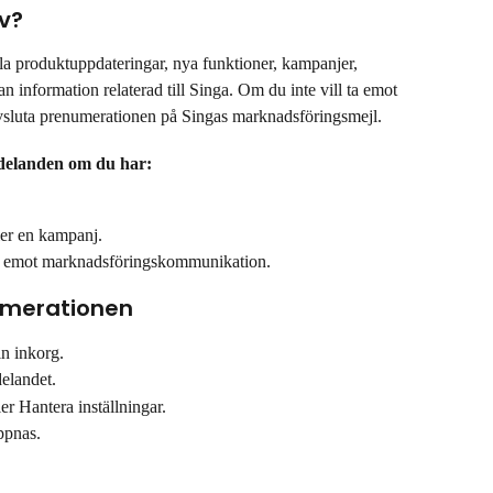
v?
a produktuppdateringar, nya funktioner, kampanjer, 
 information relaterad till Singa. Om du inte vill ta emot 
avsluta prenumerationen på Singas marknadsföringsmejl.
delanden om du har:
ller en kampanj.
 ta emot marknadsföringskommunikation.
umerationen
in inkorg.
delandet.
er Hantera inställningar.
ppnas.