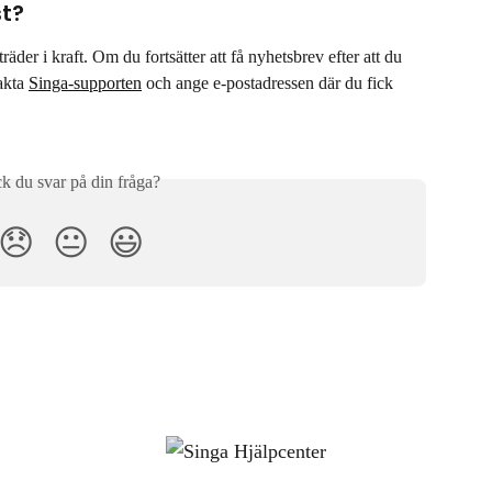
st?
räder i kraft. Om du fortsätter att få nyhetsbrev efter att du 
akta 
Singa-supporten
 och ange e-postadressen där du fick 
ck du svar på din fråga?
😞
😐
😃