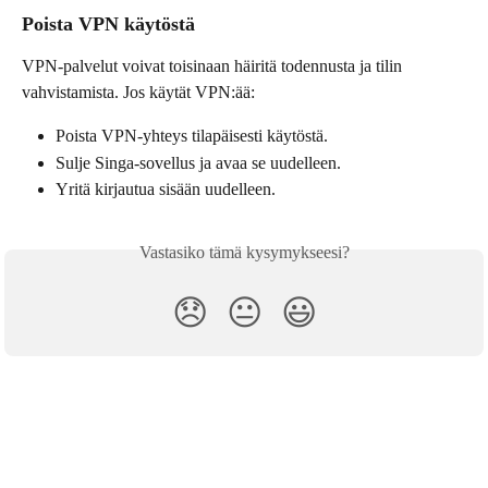
Poista VPN käytöstä
VPN-palvelut voivat toisinaan häiritä todennusta ja tilin 
vahvistamista. Jos käytät VPN:ää:
Poista VPN-yhteys tilapäisesti käytöstä.
Sulje Singa-sovellus ja avaa se uudelleen.
Yritä kirjautua sisään uudelleen.
Vastasiko tämä kysymykseesi?
😞
😐
😃