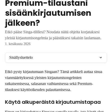
Premium-tilaustani
sisäänkirjautumisen
jälkeen?
Etkö pääse Singa-tilillesi? Noudata näitä ohjeita korjataksesi
yleisiä kirjautumisongelmia ja päästäksesi takaisin laulamaan.
1. kesäkuuta 2026
Sisällysluettelo
Etkö pysty kirjautumaan Singaan? Tämä artikkeli auttaa sinua 
vianmäärityksessä yleisten kirjautumisongelmien 
ratkaisemisessa, salasanan vaihtamisessa sekä Premium-
tilauksesi käyttöoikeuden palauttamisessa.
Käytä alkuperäistä kirjautumistapaa
Sinun on kirjauduttava Singaan samalla tavalla, jota käytit alun 