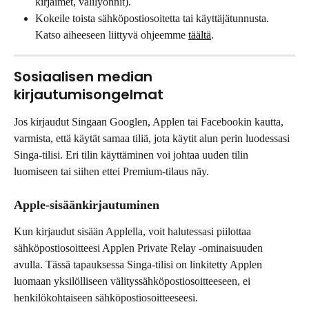
kirjaimet, välilyönnit).
Kokeile toista sähköpostiosoitetta tai käyttäjätunnusta. 
Katso aiheeseen liittyvä ohjeemme 
täältä
.
Sosiaalisen median 
kirjautumisongelmat
Jos kirjaudut Singaan Googlen, Applen tai Facebookin kautta, 
varmista, että käytät samaa tiliä, jota käytit alun perin luodessasi 
Singa-tilisi. Eri tilin käyttäminen voi johtaa uuden tilin 
luomiseen tai siihen ettei Premium-tilaus näy.
Apple-sisäänkirjautuminen
Kun kirjaudut sisään Applella, voit halutessasi piilottaa 
sähköpostiosoitteesi Applen Private Relay -ominaisuuden 
avulla. Tässä tapauksessa Singa-tilisi on linkitetty Applen 
luomaan yksilölliseen välityssähköpostiosoitteeseen, ei 
henkilökohtaiseen sähköpostiosoitteeseesi.